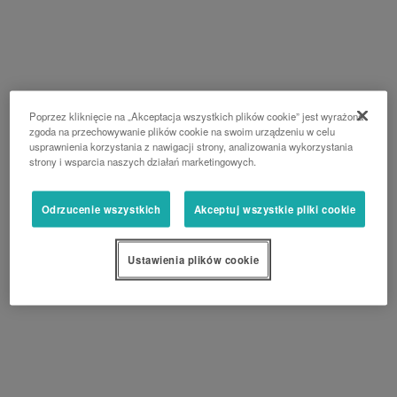
Poprzez kliknięcie na „Akceptacja wszystkich plików cookie” jest wyrażona
zgoda na przechowywanie plików cookie na swoim urządzeniu w celu
usprawnienia korzystania z nawigacji strony, analizowania wykorzystania
strony i wsparcia naszych działań marketingowych.
Odrzucenie wszystkich
Akceptuj wszystkie pliki cookie
Ustawienia plików cookie