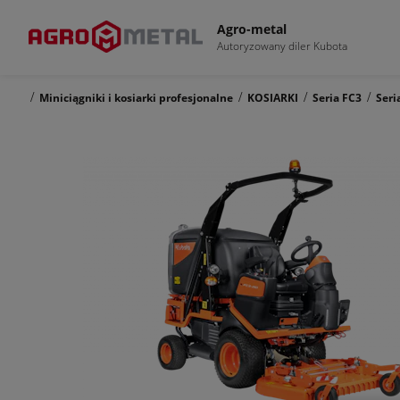
Agro-metal
Autoryzowany diler Kubota
/
/
/
/
Miniciągniki i kosiarki profesjonalne
KOSIARKI
Seria FC3
Seri