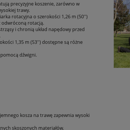
ntują precyzyjne koszenie, zarówno w
ysokiej trawy.
rka rotacyjna o szerokości 1,26 m (50'')
 z odwróconą rotacją.
strząsy i chronią układ napędowy przed
.
okości 1,35 m (53'') dostępne są różne
 pomocą dźwigni.
pojemnego kosza na trawę zapewnia wysoki
óżnych skoszonych materiałów.