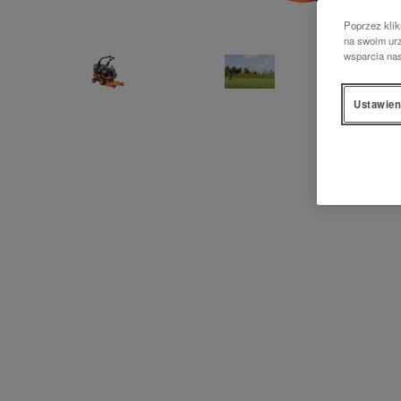
Poprzez klik
na swoim urz
wsparcia na
Ustawien