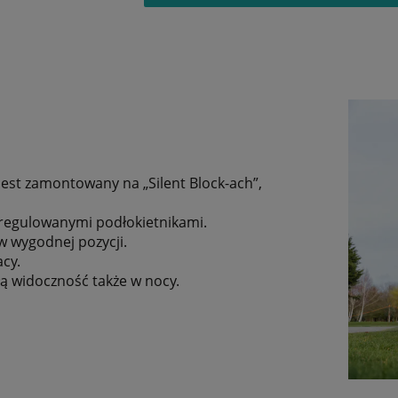
est zamontowany na „Silent Block-ach”,
 regulowanymi podłokietnikami.
w wygodnej pozycji.
cy.
łą widoczność także w nocy.