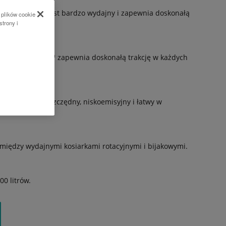
urbiny ssącej jest bardzo wydajny i zapewnia doskonałą
 plików cookie
strony i
oli trakcji HTC™ zapewnia doskonałą trakcję w każdych
koprężny jest oszczędny, niskoemisyjny i łatwy w
iędzy wydajnymi kosiarkami rotacyjnymi i bijakowymi.
0 litrów.