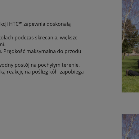
akcji HTC™ zapewnia doskonałą
 kołach podczas skręcania, większe
ni.
łu. Prędkość maksymalna do przodu
wodny postój na pochyłym terenie.
 reakcję na poślizg kół i zapobiega