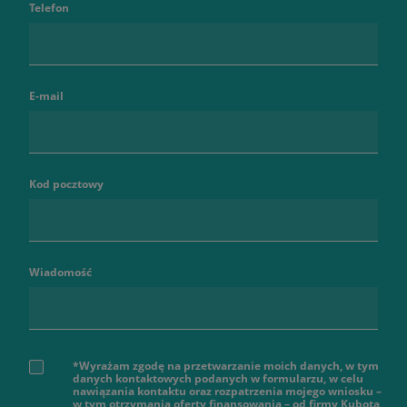
Telefon
E-mail
Kod pocztowy
Wiadomość
*Wyrażam zgodę na przetwarzanie moich danych, w tym
danych kontaktowych podanych w formularzu, w celu
nawiązania kontaktu oraz rozpatrzenia mojego wniosku –
w tym otrzymania oferty finansowania – od firmy Kubota