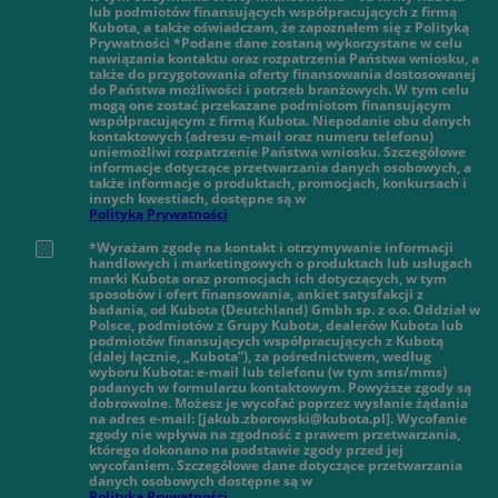
lub podmiotów finansujących współpracujących z firmą
Kubota, a także oświadczam, że zapoznałem się z Polityką
Prywatności *Podane dane zostaną wykorzystane w celu
nawiązania kontaktu oraz rozpatrzenia Państwa wniosku, a
także do przygotowania oferty finansowania dostosowanej
do Państwa możliwości i potrzeb branżowych. W tym celu
mogą one zostać przekazane podmiotom finansującym
współpracującym z firmą Kubota. Niepodanie obu danych
kontaktowych (adresu e-mail oraz numeru telefonu)
uniemożliwi rozpatrzenie Państwa wniosku. Szczegółowe
informacje dotyczące przetwarzania danych osobowych, a
także informacje o produktach, promocjach, konkursach i
innych kwestiach, dostępne są w
Polityką Prywatności
*Wyrażam zgodę na kontakt i otrzymywanie informacji
handlowych i marketingowych o produktach lub usługach
marki Kubota oraz promocjach ich dotyczących, w tym
sposobów i ofert finansowania, ankiet satysfakcji z
badania, od Kubota (Deutchland) Gmbh sp. z o.o. Oddział w
Polsce, podmiotów z Grupy Kubota, dealerów Kubota lub
podmiotów finansujących współpracujących z Kubotą
(dalej łącznie, „Kubota”), za pośrednictwem, według
wyboru Kubota: e-mail lub telefonu (w tym sms/mms)
podanych w formularzu kontaktowym. Powyższe zgody są
dobrowolne. Możesz je wycofać poprzez wysłanie żądania
na adres e-mail: [jakub.zborowski@kubota.pl]. Wycofanie
zgody nie wpływa na zgodność z prawem przetwarzania,
którego dokonano na podstawie zgody przed jej
wycofaniem. Szczegółowe dane dotyczące przetwarzania
danych osobowych dostępne są w
Polityką Prywatności