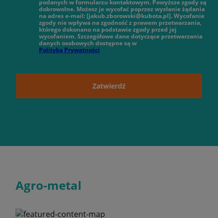
podanych w formularzu kontaktowym. Powyższe zgody są
dobrowolne. Możesz je wycofać poprzez wysłanie żądania
na adres e-mail: [jakub.zborowski@kubota.pl]. Wycofanie
zgody nie wpływa na zgodność z prawem przetwarzania,
którego dokonano na podstawie zgody przed jej
wycofaniem. Szczegółowe dane dotyczące przetwarzania
danych osobowych dostępne są w
Polityką Prywatności
Zatwierdź
Agro-metal