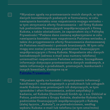
*Wyrażam zgodę na przetwarzanie moich danych, w tym
danych kontaktowych podanych w formularzu, w celu
nawiązania kontaktu oraz rozpatrzenia mojego wniosku –
w tym otrzymania oferty finansowania – od firmy Kubota
lub podmiotów finansujących współpracujących z firmą
Kubota, a także oświadczam, że zapoznałem się z Polityką
Prywatności *Podane dane zostaną wykorzystane w celu
nawiązania kontaktu oraz rozpatrzenia Państwa wniosku, a
także do przygotowania oferty finansowania dostosowanej
do Państwa możliwości i potrzeb branżowych. W tym celu
mogą one zostać przekazane podmiotom finansującym
współpracującym z firmą Kubota. Niepodanie obu danych
kontaktowych (adresu e-mail oraz numeru telefonu)
uniemożliwi rozpatrzenie Państwa wniosku. Szczegółowe
informacje dotyczące przetwarzania danych osobowych, a
także informacje o produktach, promocjach, konkursach i
innych kwestiach, dostępne są w
Polityką Prywatności
*Wyrażam zgodę na kontakt i otrzymywanie informacji
handlowych i marketingowych o produktach lub usługach
marki Kubota oraz promocjach ich dotyczących, w tym
sposobów i ofert finansowania, ankiet satysfakcji z
badania, od Kubota (Deutchland) Gmbh sp. z o.o. Oddział w
Polsce, podmiotów z Grupy Kubota, dealerów Kubota lub
podmiotów finansujących współpracujących z Kubotą
(dalej łącznie, „Kubota”), za pośrednictwem, według
wyboru Kubota: e-mail lub telefonu (w tym sms/mms)