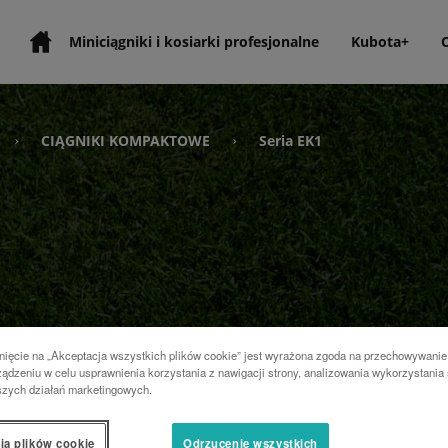
Miniciągniki i kosiarki profesjonalne
Kubota+
CIĄGNIKI KOMPAKTOWE
Seria EK1
›
›
nięcie na „Akceptacja wszystkich plików cookie” jest wyrażona zgoda na przechowywanie
ądzeniu w celu usprawnienia korzystania z nawigacji strony, analizowania wykorzystania 
szych działań marketingowych.
ia plików cookie
Odrzucenie wszystkich