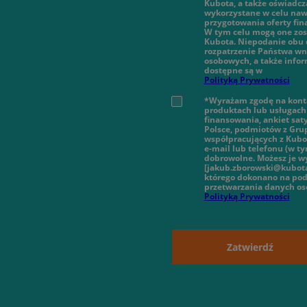
Kubota, a także oświadcz
wykorzystane w celu nawi
przygotowania oferty fi
W tym celu mogą one zos
Kubota. Niepodanie obu 
rozpatrzenie Państwa wn
osobowych, a także infor
dostępne są w
Polityką Prywatności
*Wyrażam zgodę na konta
produktach lub usługach 
finansowania, ankiet sat
Polsce, podmiotów z Gru
współpracujących z Kubot
e-mail lub telefonu (w 
dobrowolne. Możesz je wy
[jakub.zborowski@kubota
którego dokonano na pod
przetwarzania danych o
Polityką Prywatności
Zatwierdź