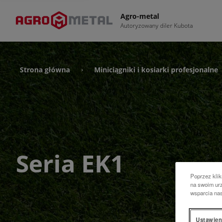
Agro-metal
Autoryzowany diler Kubota
Strona główna
Miniciągniki i kosiarki profesjonalne
›
Seria EK1
Poprzez klik
na swoim urz
wsparcia na
Ustawien