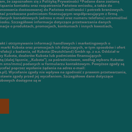
am, że zapoznałem się z Polityką Prywatności *Podane dane zostaną
ązania kontaktu oraz rozpatrzenia Państwa wniosku, a także do
nansowania dostosowanej do Państwa możliwości i potrzeb branżowych.
tać przekazane podmiotom finansującym współpracującym z firmą
danych kontaktowych (adresu e-mail oraz numeru telefonu) uniemożliwi
iosku. Szczegółowe informacje dotyczące przetwarzania danych
macje o produktach, promocjach, konkursach i innych kwestiach,
kt i otrzymywanie informacji handlowych i marketingowych o
marki Kubota oraz promocjach ich dotyczących, w tym sposobów i ofert
ysfakcji z badania, od Kubota (Deutchland) Gmbh sp. z o.o. Oddział w
py Kubota, dealerów Kubota lub podmiotów finansujących
ą (dalej łącznie, „Kubota”), za pośrednictwem, według wyboru Kubota:
tym sms/mms) podanych w formularzu kontaktowym. Powyższe zgody są
cofać poprzez wysłanie żądania na adres e-mail:
.pl]. Wycofanie zgody nie wpływa na zgodność z prawem przetwarzania,
stawie zgody przed jej wycofaniem. Szczegółowe dane dotyczące
sobowych dostępne są w