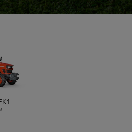
 EK1
KM