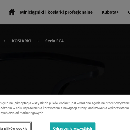
Miniciągniki i kosiarki profesjonalne
Kubota+
KOSIARKI
Seria FC4
›
›
nięcie na „Akceptacja wszystkich plików cookie” jest wyrażona zgoda na przechowywanie
ądzeniu w celu usprawnienia korzystania z nawigacji strony, analizowania wykorzystania 
szych działań marketingowych.
ia plików cookie
Odrzucenie wszystkich