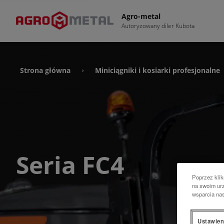
Agro-metal
Autoryzowany diler Kubota
Strona główna
Miniciągniki i kosiarki profesjonalne
›
Seria FC4
Poprzez klik
na swoim urz
wsparcia na
Ustawien