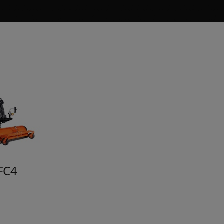
 FC4
M