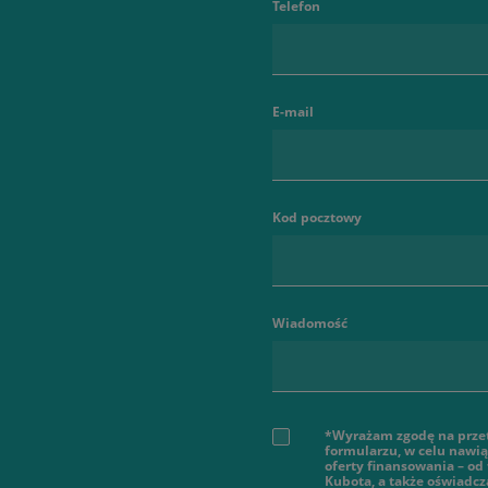
Telefon
E-mail
Kod pocztowy
Wiadomość
*Wyrażam zgodę na prze
formularzu, w celu nawi
oferty finansowania – od
Kubota, a także oświadcz