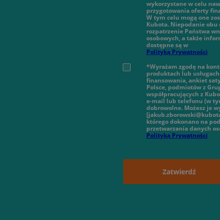
wykorzystane w celu nawi
przygotowania oferty fi
W tym celu mogą one zos
Kubota. Niepodanie obu 
rozpatrzenie Państwa wn
osobowych, a także infor
dostępne są w
Polityką Prywatności
*Wyrażam zgodę na konta
produktach lub usługach 
finansowania, ankiet sat
Polsce, podmiotów z Gru
współpracujących z Kubot
e-mail lub telefonu (w 
dobrowolne. Możesz je wy
[jakub.zborowski@kubota
którego dokonano na pod
przetwarzania danych o
Polityką Prywatności
Zatwierdź