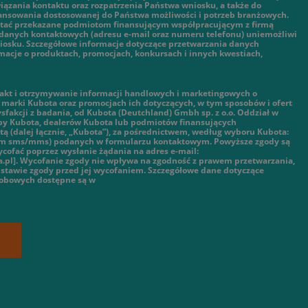
ązania kontaktu oraz rozpatrzenia Państwa wniosku, a także do
nansowania dostosowanej do Państwa możliwości i potrzeb branżowych.
tać przekazane podmiotom finansującym współpracującym z firmą
danych kontaktowych (adresu e-mail oraz numeru telefonu) uniemożliwi
iosku. Szczegółowe informacje dotyczące przetwarzania danych
macje o produktach, promocjach, konkursach i innych kwestiach,
kt i otrzymywanie informacji handlowych i marketingowych o
marki Kubota oraz promocjach ich dotyczących, w tym sposobów i ofert
ysfakcji z badania, od Kubota (Deutchland) Gmbh sp. z o.o. Oddział w
py Kubota, dealerów Kubota lub podmiotów finansujących
ą (dalej łącznie, „Kubota”), za pośrednictwem, według wyboru Kubota:
tym sms/mms) podanych w formularzu kontaktowym. Powyższe zgody są
cofać poprzez wysłanie żądania na adres e-mail:
.pl]. Wycofanie zgody nie wpływa na zgodność z prawem przetwarzania,
stawie zgody przed jej wycofaniem. Szczegółowe dane dotyczące
sobowych dostępne są w