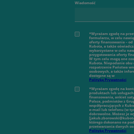
Wiadomość
*Wyrażam zgodę na prze
formularzu, w celu nawi
oferty finansowania – od
Kubota, a także oświadcz
wykorzystane w celu nawi
przygotowania oferty fi
W tym celu mogą one zos
Kubota. Niepodanie obu 
rozpatrzenie Państwa wn
osobowych, a także infor
dostępne są w
Polityką Prywatności
*Wyrażam zgodę na konta
produktach lub usługach 
finansowania, ankiet sat
Polsce, podmiotów z Gru
współpracujących z Kubot
e-mail lub telefonu (w 
dobrowolne. Możesz je wy
[jakub.zborowski@kubota
którego dokonano na pod
przetwarzania danych o
Polityką Prywatności