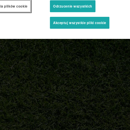
ia plików cookie
Odrzucenie wszystkich
m hydraulicznym dla każdego koła
 ergonomicznie regulowanym
 obsłudze elementy sterujące.
i dostęp do kosiarki bez
Akceptuj wszystkie pliki cookie
je teraz rewolucyjny zestaw do
konieczności wymiany noży.