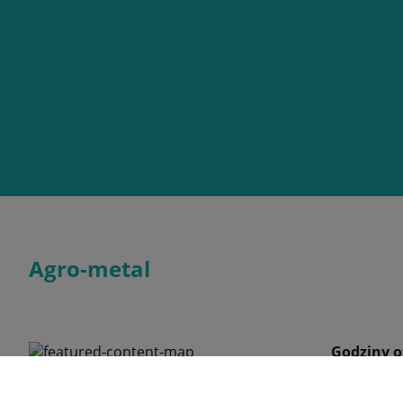
Agro-metal
Godziny o
Poniedziałe
17 Kolonia, 07-411 Rzekuń
Wtorek