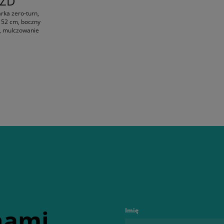
 ZD
rka zero-turn,
152 cm, boczny
t, mulczowanie
 nami
Imię