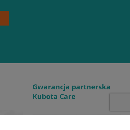
Gwarancja partnerska
Kubota Care