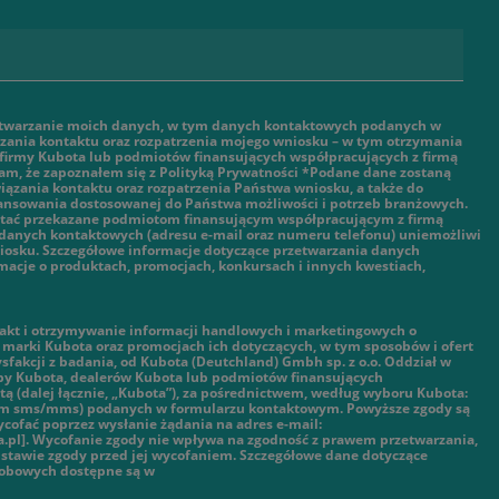
twarzanie moich danych, w tym danych kontaktowych podanych w
ązania kontaktu oraz rozpatrzenia mojego wniosku – w tym otrzymania
 firmy Kubota lub podmiotów finansujących współpracujących z firmą
am, że zapoznałem się z Polityką Prywatności *Podane dane zostaną
ązania kontaktu oraz rozpatrzenia Państwa wniosku, a także do
nansowania dostosowanej do Państwa możliwości i potrzeb branżowych.
tać przekazane podmiotom finansującym współpracującym z firmą
danych kontaktowych (adresu e-mail oraz numeru telefonu) uniemożliwi
iosku. Szczegółowe informacje dotyczące przetwarzania danych
macje o produktach, promocjach, konkursach i innych kwestiach,
kt i otrzymywanie informacji handlowych i marketingowych o
marki Kubota oraz promocjach ich dotyczących, w tym sposobów i ofert
ysfakcji z badania, od Kubota (Deutchland) Gmbh sp. z o.o. Oddział w
py Kubota, dealerów Kubota lub podmiotów finansujących
ą (dalej łącznie, „Kubota”), za pośrednictwem, według wyboru Kubota:
tym sms/mms) podanych w formularzu kontaktowym. Powyższe zgody są
cofać poprzez wysłanie żądania na adres e-mail:
.pl]. Wycofanie zgody nie wpływa na zgodność z prawem przetwarzania,
stawie zgody przed jej wycofaniem. Szczegółowe dane dotyczące
sobowych dostępne są w