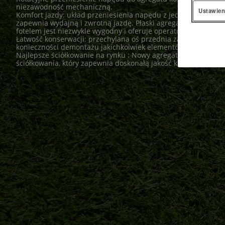
niezawodność mechaniczną.
Ustawien
Komfort jazdy: układ przeniesienia napędu z jednym silnikie
zapewnia wydajną i zwrotną jazdę. Płaski agregat koszący z
fotelem jest niezwykle wygodny i oferuje operatorowi łatwe w
Łatwość konserwacji: przechylana oś przednia zapewnia szybk
konieczności demontażu jakichkolwiek elementów.
Najlepsze ściółkowanie na rynku : Nowy agregat koszący oferu
ściółkowania, który zapewnia doskonałą jakość koszenia bez 