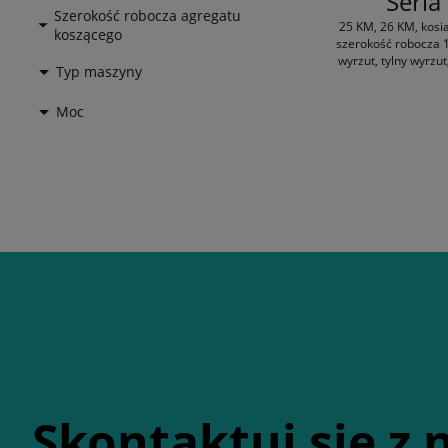
Seria
Szerokość robocza agregatu
25 KM, 26 KM, kosia
koszącego
szerokość robocza 
wyrzut, tylny wyrzu
Typ maszyny
Moc
Skontaktuj się z