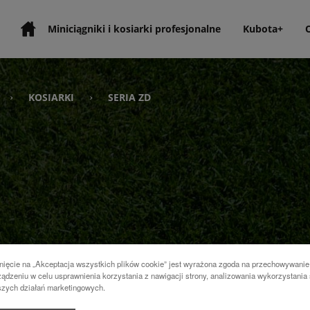
Miniciągniki i kosiarki profesjonalne
Kubota+
KOSIARKI
SERIA ZD
›
›
ilnikowi Diesla i wysokowydajnej
nięcie na „Akceptacja wszystkich plików cookie” jest wyrażona zgoda na przechowywanie
nych. To najlepsze i najbardziej
ądzeniu w celu usprawnienia korzystania z nawigacji strony, analizowania wykorzystania 
szych działań marketingowych.
nych obciążeń roboczych.
pomocą wału Kardana zapewnia