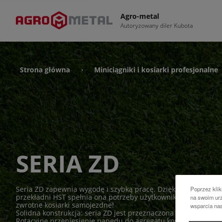
Agro-metal
Autoryzowany diler Kubota
Strona główna
Miniciągniki i kosiarki profesjonalne
›
SERIA ZD
Seria ZD zapewnia wygodę i szybką pracę. Dzięki potężnemu s
Poprzez klik
przekładni HST spełnia ona potrzeby użytkowników profesjonal
na swoim urz
zwrotne kosiarki samojezdne!
wsparcia na
Solidna konstrukcja: seria ZD jest przeznaczona do intensyw
Rotacyjne przeniesienie napędu do agregatu koszącego za 