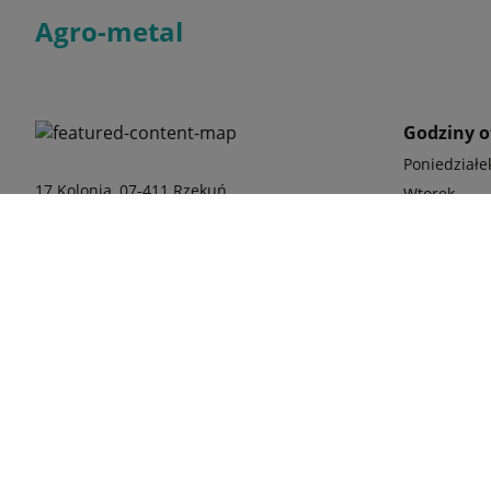
Agro-metal
Godziny o
Poniedziałe
17 Kolonia, 07-411 Rzekuń
Wtorek
Środa
Czwartek
Piątek
Sobota
Odwiedź nas
japońskiej 
phone
+48 79
www.agro