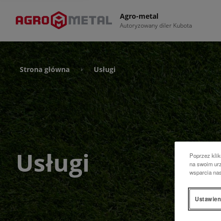
Agro-metal
Autoryzowany diler Kubota
Strona główna
Usługi
›
Usługi
Poprzez klik
na swoim urz
wsparcia na
Ustawien