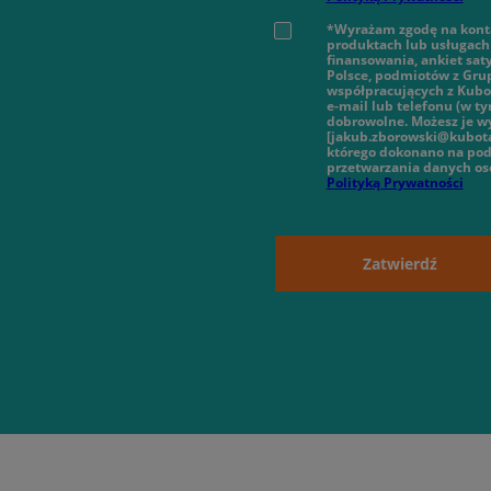
*Wyrażam zgodę na konta
produktach lub usługach 
finansowania, ankiet sat
Polsce, podmiotów z Gru
współpracujących z Kubot
e-mail lub telefonu (w 
dobrowolne. Możesz je wy
[jakub.zborowski@kubota
którego dokonano na pod
przetwarzania danych o
Polityką Prywatności
Zatwierdź