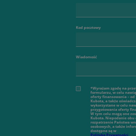
Kod pocztowy
Wiadomość
*Wyrażam zgodę na prze
formularzu, w celu nawi
oferty finansowania – od
Kubota, a także oświadcz
wykorzystane w celu nawi
przygotowania oferty fi
W tym celu mogą one zos
Kubota. Niepodanie obu 
rozpatrzenie Państwa wn
osobowych, a także infor
dostępne są w
Polityką Prywatności