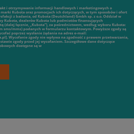
kt i otrzymywanie informacji handlowych i marketingowych o
marki Kubota oraz promocjach ich dotyczących, w tym sposobów i ofert
ysfakcji z badania, od Kubota (Deutchland) Gmbh sp. z o.o. Oddział w
py Kubota, dealerów Kubota lub podmiotów finansujących
ą (dalej łącznie, „Kubota”), za pośrednictwem, według wyboru Kubota:
tym sms/mms) podanych w formularzu kontaktowym. Powyższe zgody są
cofać poprzez wysłanie żądania na adres e-mail:
.pl]. Wycofanie zgody nie wpływa na zgodność z prawem przetwarzania,
stawie zgody przed jej wycofaniem. Szczegółowe dane dotyczące
sobowych dostępne są w