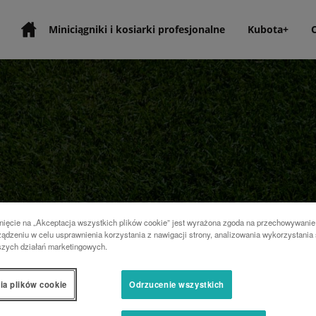
Miniciągniki i kosiarki profesjonalne
Kubota+
nięcie na „Akceptacja wszystkich plików cookie” jest wyrażona zgoda na przechowywanie
ądzeniu w celu usprawnienia korzystania z nawigacji strony, analizowania wykorzystania 
szych działań marketingowych.
ia plików cookie
Odrzucenie wszystkich