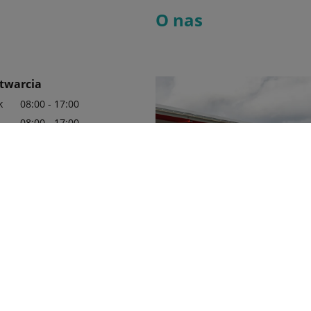
O nas
twarcia
k
08:00 - 17:00
08:00 - 17:00
08:00 - 17:00
08:00 - 17:00
08:00 - 17:00
08:00 - 14:00
 i poznaj produkty
marki Kubota.
Agro-metal jest autoryzowanym 
0 898 638
marki Kubota. Naszą markę wyró
przemyślane technologie oraz us
-metal.com.pl