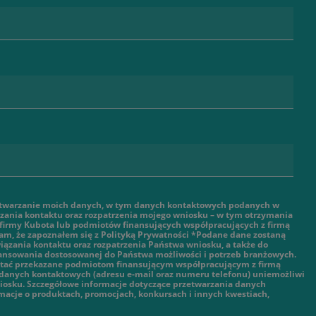
twarzanie moich danych, w tym danych kontaktowych podanych w
ązania kontaktu oraz rozpatrzenia mojego wniosku – w tym otrzymania
 firmy Kubota lub podmiotów finansujących współpracujących z firmą
am, że zapoznałem się z Polityką Prywatności *Podane dane zostaną
ązania kontaktu oraz rozpatrzenia Państwa wniosku, a także do
nansowania dostosowanej do Państwa możliwości i potrzeb branżowych.
tać przekazane podmiotom finansującym współpracującym z firmą
danych kontaktowych (adresu e-mail oraz numeru telefonu) uniemożliwi
iosku. Szczegółowe informacje dotyczące przetwarzania danych
macje o produktach, promocjach, konkursach i innych kwestiach,