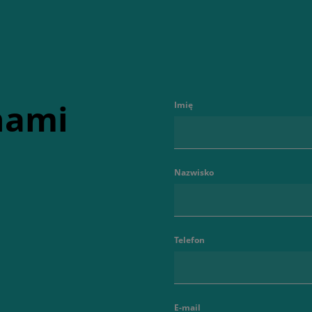
 nami
Imię
Nazwisko
Telefon
E-mail