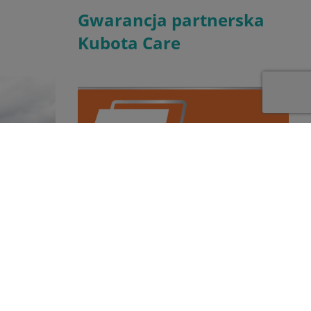
Gwarancja partnerska
Kubota Care
dilerem
W ramach oferty Kubota Care proponujemy
żniają
wydłużenie opieki gwarancyjnej nad
ługi
maszyną Kubota maksymalnie do 5 lat.