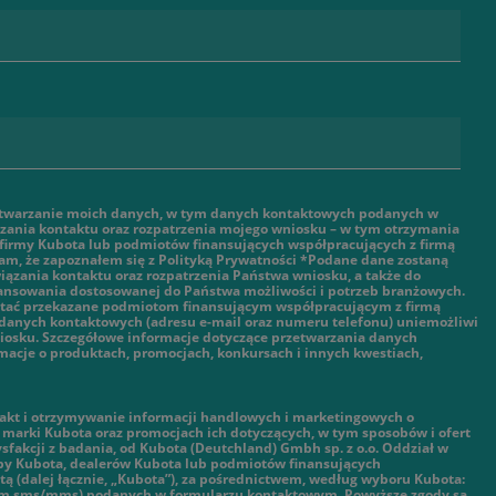
twarzanie moich danych, w tym danych kontaktowych podanych w
ązania kontaktu oraz rozpatrzenia mojego wniosku – w tym otrzymania
 firmy Kubota lub podmiotów finansujących współpracujących z firmą
am, że zapoznałem się z Polityką Prywatności *Podane dane zostaną
ązania kontaktu oraz rozpatrzenia Państwa wniosku, a także do
nansowania dostosowanej do Państwa możliwości i potrzeb branżowych.
tać przekazane podmiotom finansującym współpracującym z firmą
danych kontaktowych (adresu e-mail oraz numeru telefonu) uniemożliwi
iosku. Szczegółowe informacje dotyczące przetwarzania danych
macje o produktach, promocjach, konkursach i innych kwestiach,
kt i otrzymywanie informacji handlowych i marketingowych o
marki Kubota oraz promocjach ich dotyczących, w tym sposobów i ofert
ysfakcji z badania, od Kubota (Deutchland) Gmbh sp. z o.o. Oddział w
py Kubota, dealerów Kubota lub podmiotów finansujących
ą (dalej łącznie, „Kubota”), za pośrednictwem, według wyboru Kubota:
tym sms/mms) podanych w formularzu kontaktowym. Powyższe zgody są