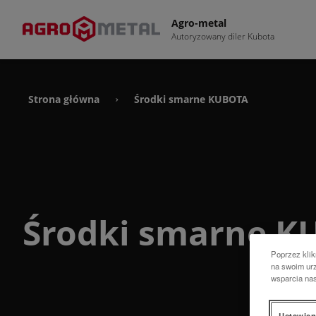
Agro-metal
Autoryzowany diler Kubota
Strona główna
Środki smarne KUBOTA
›
Środki smarne K
Poprzez klik
na swoim urz
wsparcia na