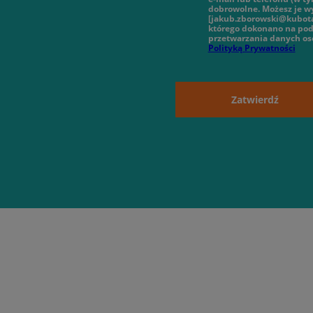
dobrowolne. Możesz je wy
[jakub.zborowski@kubota
którego dokonano na pod
przetwarzania danych o
Polityką Prywatności
Zatwierdź