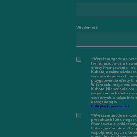
Wiadomość
*Wyrażam zgodę na prze
formularzu, w celu nawi
oferty finansowania – od
Kubota, a także oświadcz
wykorzystane w celu nawi
przygotowania oferty fi
W tym celu mogą one zos
Kubota. Niepodanie obu 
rozpatrzenie Państwa wn
osobowych, a także infor
dostępne są w
Polityką Prywatności
*Wyrażam zgodę na konta
produktach lub usługach 
finansowania, ankiet sat
Polsce, podmiotów z Gru
współpracujących z Kubot
e-mail lub telefonu (w 