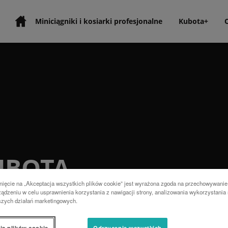
Miniciągniki i kosiarki profesjonalne
Kubota+
UBOTA
nięcie na „Akceptacja wszystkich plików cookie” jest wyrażona zgoda na przechowywanie
ądzeniu w celu usprawnienia korzystania z nawigacji strony, analizowania wykorzystania 
szych działań marketingowych.