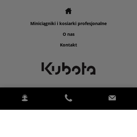
Miniciągniki i kosiarki profesjonalne
O nas
Kontakt
©2026 Kubota for Agro-metal.
2020 Kubota (Deutschland) GmbH Sp. z.o.o.. Wszelkie prawa
zastrzeżone PowerChord.
Polityka prywatności