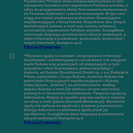
Prywatności *Podane dane zostaną wykorzystane w celu
nawiązania kontaktu oraz rozpatrzenia Państwa wniosku, a
także do przygotowania oferty finansowania dostosowanej
do Państwa możliwości i potrzeb branżowych. W tym celu
mogą one zostać przekazane podmiotom finansującym
współpracującym z firmą Kubota. Niepodanie obu danych
kontaktowych (adresu e-mail oraz numeru telefonu)
uniemożliwi rozpatrzenie Państwa wniosku. Szczegółowe
informacje dotyczące przetwarzania danych osobowych, a
także informacje o produktach, promocjach, konkursach i
innych kwestiach, dostępne są w
Polityką Prywatności
*Wyrażam zgodę na kontakt i otrzymywanie informacji
handlowych i marketingowych o produktach lub usługach
marki Kubota oraz promocjach ich dotyczących, w tym
sposobów i ofert finansowania, ankiet satysfakcji z
badania, od Kubota (Deutchland) Gmbh sp. z o.o. Oddział w
Polsce, podmiotów z Grupy Kubota, dealerów Kubota lub
podmiotów finansujących współpracujących z Kubotą
(dalej łącznie, „Kubota”), za pośrednictwem, według
wyboru Kubota: e-mail lub telefonu (w tym sms/mms)
podanych w formularzu kontaktowym. Powyższe zgody są
dobrowolne. Możesz je wycofać poprzez wysłanie żądania
na adres e-mail: [jakub.zborowski@kubota.pl]. Wycofanie
zgody nie wpływa na zgodność z prawem przetwarzania,
którego dokonano na podstawie zgody przed jej
wycofaniem. Szczegółowe dane dotyczące przetwarzania
danych osobowych dostępne są w
Polityką Prywatności