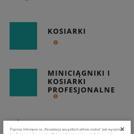
KOSIARKI
MINICIĄGNIKI I
KOSIARKI
PROFESJONALNE
POJAZDY
Poprzez kliknięcie na „Akceptacja wszystkich plików cookie” jest wyrażona
UŻYTKOWE